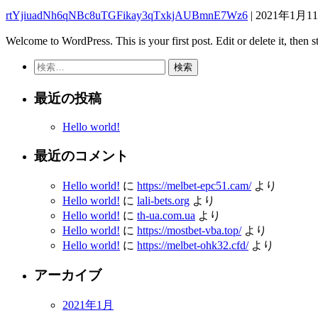
rtYjiuadNh6qNBc8uTGFikay3qTxkjAUBmnE7Wz6
|
2021年1月1
Welcome to WordPress. This is your first post. Edit or delete it, then st
検
索:
最近の投稿
Hello world!
最近のコメント
Hello world!
に
https://melbet-epc51.cam/
より
Hello world!
に
lali-bets.org
より
Hello world!
に
th-ua.com.ua
より
Hello world!
に
https://mostbet-vba.top/
より
Hello world!
に
https://melbet-ohk32.cfd/
より
アーカイブ
2021年1月