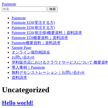
Paintnote
検
索:
Paintnote
Paintnote EDI(受注する方)
Paintnote EDI(発注する方)
Paintnote EDI(発注側)概要資料｜資料請求
Paintnote EDI概要資料｜資料請求
Paintnote概要資料｜資料請求
Sample Page
オンライン個別相談会
お問い合わせ
塗料販売店におけるクラウドサービスについて 概要資
導入事例｜Paintnote
無料デモンストレーション｜お問い合わせ
資料請求
Uncategorized
Hello world!