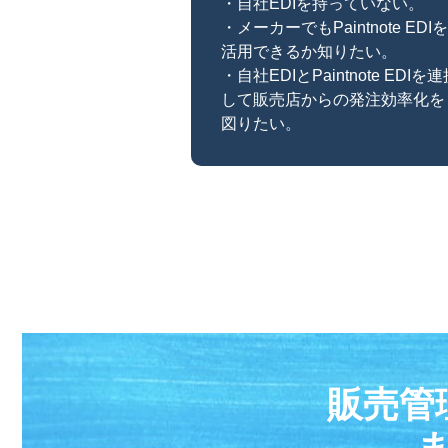
・自社EDIを持っていない。
・メーカーでもPaintnote EDIを
活用できるか知りたい。
・自社EDIとPaintnote EDIを
して販売店からの発注効率化を
図りたい。
販売管