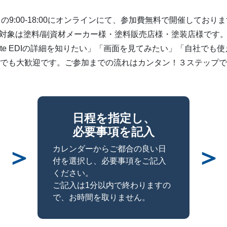
の9:00-18:00にオンラインにて、参加費無料で開催しており
対象は塗料/副資材メーカー様・塗料販売店様・塗装店様です
aintnote EDIの詳細を知りたい」「画面を見てみたい」「自社
でも大歓迎です。ご参加までの流れはカンタン！３ステップで
日程を指定し、
必要事項を記入
＞
＞
カレンダーからご都合の良い日
付を選択し、必要事項をご記入
ください。
ご記入は1分以内で終わりますの
で、お時間を取りません。