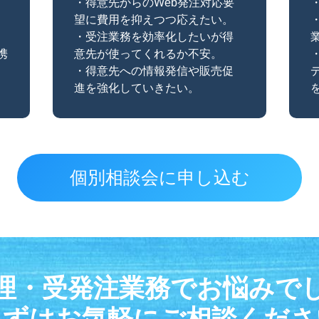
・得意先からのWeb発注対応要
望に費用を抑えつつ応えたい。
・受注業務を効率化したいが得
連携
意先が使ってくれるか不安。
・得意先への情報発信や販売促
進を強化していきたい。
個別相談会に申し込む
理・受発注業務でお悩みで
まずはお気軽にご相談くださ